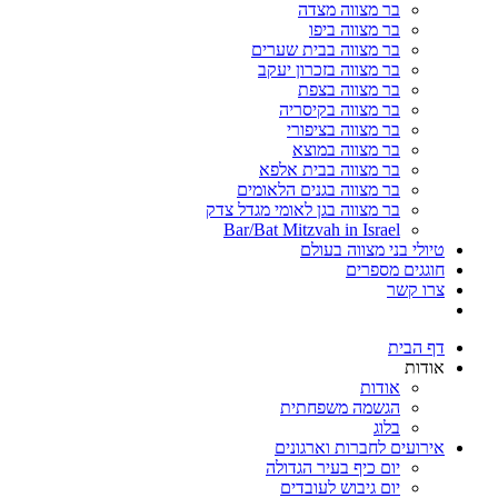
בר מצווה מצדה
בר מצווה ביפו
בר מצווה בבית שערים
בר מצווה בזכרון יעקב
בר מצווה בצפת
בר מצווה בקיסריה
בר מצווה בציפורי
בר מצווה במוצא
בר מצווה בבית אלפא
בר מצווה בגנים הלאומים
בר מצווה בגן לאומי מגדל צדק
Bar/Bat Mitzvah in Israel
טיולי בני מצווה בעולם
חוגגים מספרים
צרו קשר
דף הבית
אודות
אודות
הגשמה משפחתית
בלוג
אירועים לחברות וארגונים
יום כיף בעיר הגדולה
יום גיבוש לעובדים