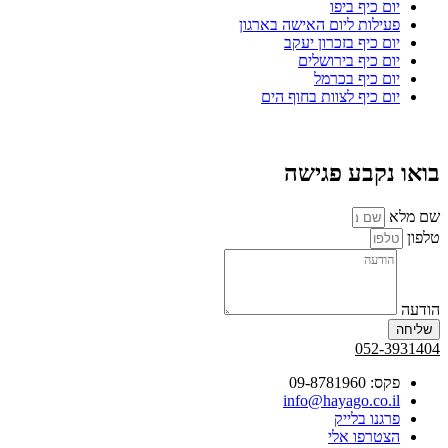
יום כיף ביפו
פעילות ליום האישה בארגון
יום כיף בזכרון יעקב
יום כיף בירושלים
יום כיף בכרמל
יום כיף לצוות בחוף הים
בואו נקבע פגישה
שם מלא
טלפון
הודעה
שליחה
052-3931404
פקס: 09-8781960
info@hayago.co.il
פרגנו בלייק
הצטרפו אלי