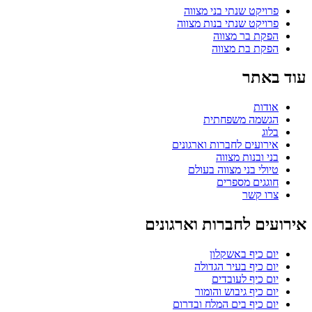
פרויקט שנתי בני מצווה
פרויקט שנתי בנות מצווה
הפקת בר מצווה
הפקת בת מצווה
עוד באתר
אודות
הגשמה משפחתית
בלוג
אירועים לחברות וארגונים
בני ובנות מצווה
טיולי בני מצווה בעולם
חוגגים מספרים
צרו קשר
אירועים לחברות וארגונים
יום כיף באשקלון
יום כיף בעיר הגדולה
יום כיף לעובדים
יום כיף גיבוש והומור
יום כיף בים המלח ובדרום