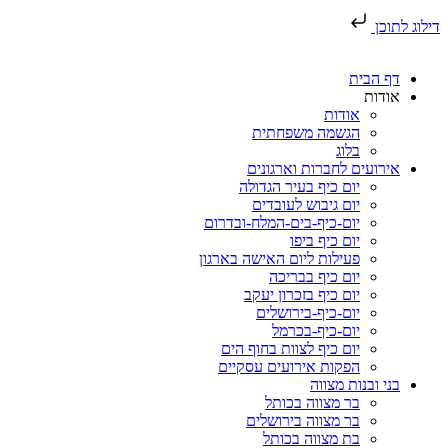
דילוג לתוכן
דף הבית
אודות
אודות
הגשמה משפחתית
בלוג
אירועים לחברות וארגונים
יום כיף בעיר הגדולה
יום גיבוש לעובדים
יום-כיף-בים-המלח-ובדרום
יום כיף ביפו
פעילות ליום האישה בארגון
יום כיף בבריכה
יום כיף בזכרון יעקב
יום-כיף-בירושלים
יום-כיף-בכרמל
יום כיף לצוות בחוף הים
הפקות אירועים עסקיים
בני ובנות מצווה
בר מצווה בכותל
בר מצווה בירושלים
בת מצווה בכותל