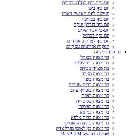
יום-כיף-בים-המלח-ובדרום
יום כיף ביפו
פעילות ליום האישה בארגון
יום כיף בבריכה
יום כיף בזכרון יעקב
יום-כיף-בירושלים
יום-כיף-בכרמל
יום כיף לצוות בחוף הים
הפקות אירועים עסקיים
בני ובנות מצווה
בר מצווה בכותל
בר מצווה בירושלים
בת מצווה בכותל
בר מצווה מצדה
בר מצווה ביפו
בר מצווה בבית שערים
בר מצווה בזכרון יעקב
בר מצווה בצפת
בר מצווה בקיסריה
בר מצווה בציפורי
בר מצווה במוצא
בר מצווה בבית אלפא
בר מצווה בגנים הלאומים
בר מצווה בגן לאומי מגדל צדק
Bar/Bat Mitzvah in Israel