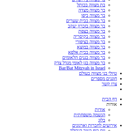
בת מצווה בכותל
בר מצווה מצדה
בר מצווה ביפו
בר מצווה בבית שערים
בר מצווה בזכרון יעקב
בר מצווה בצפת
בר מצווה בקיסריה
בר מצווה בציפורי
בר מצווה במוצא
בר מצווה בבית אלפא
בר מצווה בגנים הלאומים
בר מצווה בגן לאומי מגדל צדק
Bar/Bat Mitzvah in Israel
טיולי בני מצווה בעולם
חוגגים מספרים
צרו קשר
דף הבית
אודות
אודות
הגשמה משפחתית
בלוג
אירועים לחברות וארגונים
יום כיף בעיר הגדולה