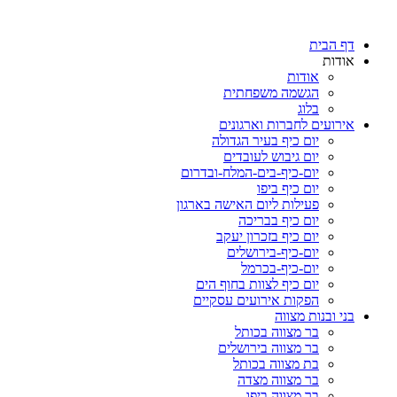
דף הבית
אודות
אודות
הגשמה משפחתית
בלוג
אירועים לחברות וארגונים
יום כיף בעיר הגדולה
יום גיבוש לעובדים
יום-כיף-בים-המלח-ובדרום
יום כיף ביפו
פעילות ליום האישה בארגון
יום כיף בבריכה
יום כיף בזכרון יעקב
יום-כיף-בירושלים
יום-כיף-בכרמל
יום כיף לצוות בחוף הים
הפקות אירועים עסקיים
בני ובנות מצווה
בר מצווה בכותל
בר מצווה בירושלים
בת מצווה בכותל
בר מצווה מצדה
בר מצווה ביפו