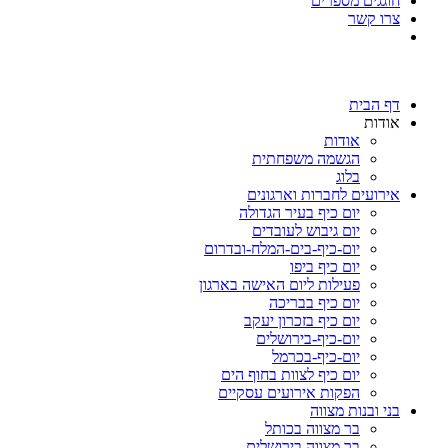
חוגגים מספרים
צרו קשר
דף הבית
אודות
אודות
הגשמה משפחתית
בלוג
אירועים לחברות וארגונים
יום כיף בעיר הגדולה
יום גיבוש לעובדים
יום-כיף-בים-המלח-ובדרום
יום כיף ביפו
פעילות ליום האישה בארגון
יום כיף בבריכה
יום כיף בזכרון יעקב
יום-כיף-בירושלים
יום-כיף-בכרמל
יום כיף לצוות בחוף הים
הפקות אירועים עסקיים
בני ובנות מצווה
בר מצווה בכותל
בר מצווה בירושלים