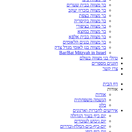
בר מצווה בבית שערים
בר מצווה בזכרון יעקב
בר מצווה בצפת
בר מצווה בקיסריה
בר מצווה בציפורי
בר מצווה במוצא
בר מצווה בבית אלפא
בר מצווה בגנים הלאומים
בר מצווה בגן לאומי מגדל צדק
Bar/Bat Mitzvah in Israel
טיולי בני מצווה בעולם
חוגגים מספרים
צרו קשר
דף הבית
אודות
אודות
הגשמה משפחתית
בלוג
אירועים לחברות וארגונים
יום כיף בעיר הגדולה
יום גיבוש לעובדים
יום-כיף-בים-המלח-ובדרום
יום כיף ביפו