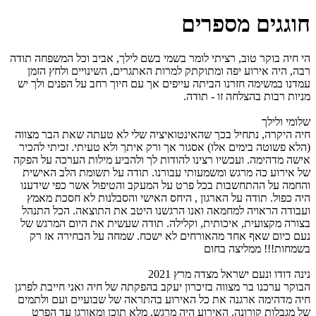
חוגגים מספרים
הי חיה בוקר טוב, רציתי לומר בשמי בשם לילך, אביב וכל המשפחה תודה
רבה, היה אירוע יפה ומתוקתק למרות האתגרים, השינויים ולחץ הזמן
עמדנו במשימה חזרנו הביתה עייפים אך עם חיוך רחב על הפנים ולך יש
מניות רבות בהצלחה זו - תודה.
שלומי ולילך
חיה היקרה, נתחיל בכך שהאינטואיציה שלי לא טעתה שאת הבר מצווה
(הלא פשוטה בימים אלו) אסגור אך ורק איתך ולא טעיתי. זכיתי להכיר
אישה מדהימה. ועכשיו רצינו להודות לך ולהביע מילות הערכה על הפקה
של אירוע כה מרגש ומשמעותי עבורנו. תודה על תשומת הלב האישית
והחמה על ההתחשבות בכל פרט על המעקב והטיפול אשר כפי שידענו
היה כפול. תודה על הארגון , היחס האישי והסבלנות לא חסכת מאמץ
ועבודה הראויה למחמאה ואנו הרגשנו היטב את התוצאה. הכל התנהל
בצורה מקצועית, איכותית, וקלילה. תודה שעשית את היום המרגש של
נעם כיום שאף אחד מהאורחים לא ישכח. שמחה על הבחירה אז רק
בשמחות!!! ממליצה בחום
נינה דודו ונעם ישראל מצדה מרץ 2021
הבוקר ערכנו בר מצווה בזיכרון יעקב בהפקתה של חיה ואני חייבת לפרגן
חיה מדהימה ארגנה את כל האירוע בהתראה של שבועיים ועם ולתמים
של מגבלות קורונה. האירוע היה מרגש, מלא תוכן ומאורגן עד הפרט