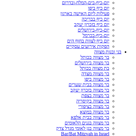
יום-כיף-בים-המלח-ובדרום
יום כיף ביפו
פעילות ליום האישה בארגון
יום כיף בבריכה
יום כיף בזכרון יעקב
יום-כיף-בירושלים
יום-כיף-בכרמל
יום כיף לצוות בחוף הים
הפקות אירועים עסקיים
בני ובנות מצווה
בר מצווה בכותל
בר מצווה בירושלים
בת מצווה בכותל
בר מצווה מצדה
בר מצווה ביפו
בר מצווה בבית שערים
בר מצווה בזכרון יעקב
בר מצווה בצפת
בר מצווה בקיסריה
בר מצווה בציפורי
בר מצווה במוצא
בר מצווה בבית אלפא
בר מצווה בגנים הלאומים
בר מצווה בגן לאומי מגדל צדק
Bar/Bat Mitzvah in Israel