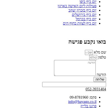
יום כיף ביפו
פעילות ליום האישה בארגון
יום כיף בזכרון יעקב
יום כיף בירושלים
יום כיף בכרמל
יום כיף לצוות בחוף הים
בואו נקבע פגישה
שם מלא
טלפון
הודעה
שליחה
052-3931404
פקס: 09-8781960
info@hayago.co.il
פרגנו בלייק