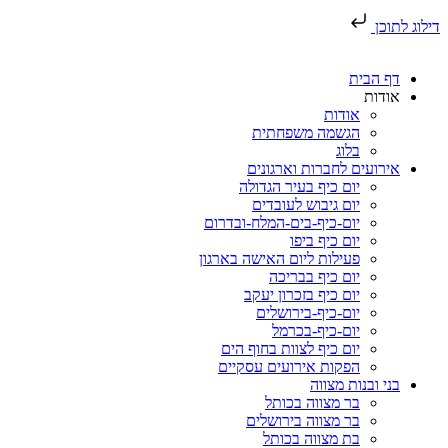
דילוג לתוכן
דף הבית
אודות
אודות
הגשמה משפחתית
בלוג
אירועים לחברות וארגונים
יום כיף בעיר הגדולה
יום גיבוש לעובדים
יום-כיף-בים-המלח-ובדרום
יום כיף ביפו
פעילות ליום האישה בארגון
יום כיף בבריכה
יום כיף בזכרון יעקב
יום-כיף-בירושלים
יום-כיף-בכרמל
יום כיף לצוות בחוף הים
הפקות אירועים עסקיים
בני ובנות מצווה
בר מצווה בכותל
בר מצווה בירושלים
בת מצווה בכותל