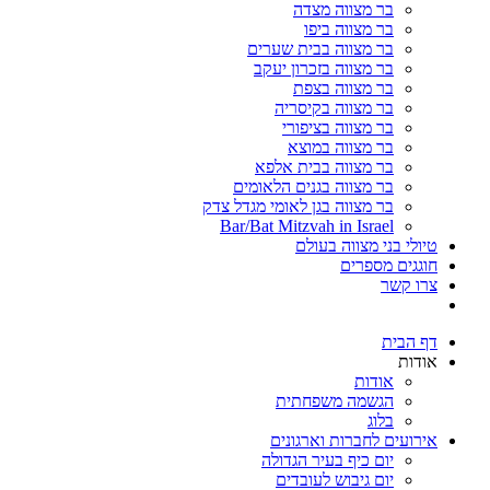
בר מצווה מצדה
בר מצווה ביפו
בר מצווה בבית שערים
בר מצווה בזכרון יעקב
בר מצווה בצפת
בר מצווה בקיסריה
בר מצווה בציפורי
בר מצווה במוצא
בר מצווה בבית אלפא
בר מצווה בגנים הלאומים
בר מצווה בגן לאומי מגדל צדק
Bar/Bat Mitzvah in Israel
טיולי בני מצווה בעולם
חוגגים מספרים
צרו קשר
דף הבית
אודות
אודות
הגשמה משפחתית
בלוג
אירועים לחברות וארגונים
יום כיף בעיר הגדולה
יום גיבוש לעובדים