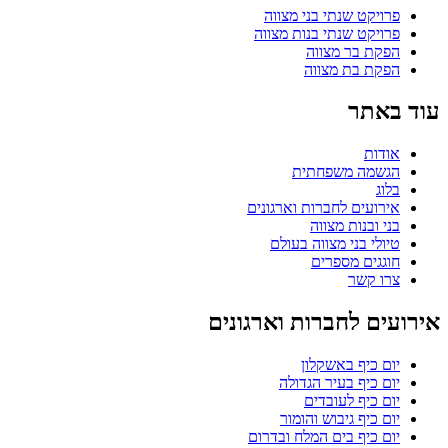
פרויקט שנתי בני מצווה
פרויקט שנתי בנות מצווה
הפקת בר מצווה
הפקת בת מצווה
עוד באתר
אודות
הגשמה משפחתית
בלוג
אירועים לחברות וארגונים
בני ובנות מצווה
טיולי בני מצווה בעולם
חוגגים מספרים
צרו קשר
אירועים לחברות וארגונים
יום כיף באשקלון
יום כיף בעיר הגדולה
יום כיף לעובדים
יום כיף גיבוש והומור
יום כיף בים המלח ובדרום