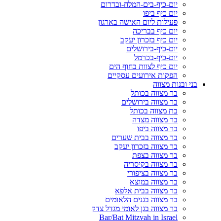
יום-כיף-בים-המלח-ובדרום
יום כיף ביפו
פעילות ליום האישה בארגון
יום כיף בבריכה
יום כיף בזכרון יעקב
יום-כיף-בירושלים
יום-כיף-בכרמל
יום כיף לצוות בחוף הים
הפקות אירועים עסקיים
בני ובנות מצווה
בר מצווה בכותל
בר מצווה בירושלים
בת מצווה בכותל
בר מצווה מצדה
בר מצווה ביפו
בר מצווה בבית שערים
בר מצווה בזכרון יעקב
בר מצווה בצפת
בר מצווה בקיסריה
בר מצווה בציפורי
בר מצווה במוצא
בר מצווה בבית אלפא
בר מצווה בגנים הלאומים
בר מצווה בגן לאומי מגדל צדק
Bar/Bat Mitzvah in Israel