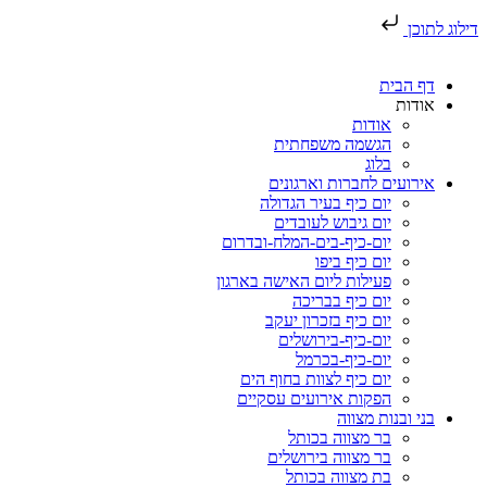
דילוג לתוכן
דף הבית
אודות
אודות
הגשמה משפחתית
בלוג
אירועים לחברות וארגונים
יום כיף בעיר הגדולה
יום גיבוש לעובדים
יום-כיף-בים-המלח-ובדרום
יום כיף ביפו
פעילות ליום האישה בארגון
יום כיף בבריכה
יום כיף בזכרון יעקב
יום-כיף-בירושלים
יום-כיף-בכרמל
יום כיף לצוות בחוף הים
הפקות אירועים עסקיים
בני ובנות מצווה
בר מצווה בכותל
בר מצווה בירושלים
בת מצווה בכותל