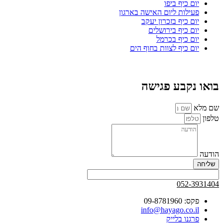
יום כיף ביפו
פעילות ליום האישה בארגון
יום כיף בזכרון יעקב
יום כיף בירושלים
יום כיף בכרמל
יום כיף לצוות בחוף הים
בואו נקבע פגישה
שם מלא
טלפון
הודעה
שליחה
052-3931404
פקס: 09-8781960
info@hayago.co.il
פרגנו בלייק