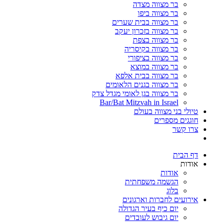
בר מצווה מצדה
בר מצווה ביפו
בר מצווה בבית שערים
בר מצווה בזכרון יעקב
בר מצווה בצפת
בר מצווה בקיסריה
בר מצווה בציפורי
בר מצווה במוצא
בר מצווה בבית אלפא
בר מצווה בגנים הלאומים
בר מצווה בגן לאומי מגדל צדק
Bar/Bat Mitzvah in Israel
טיולי בני מצווה בעולם
חוגגים מספרים
צרו קשר
דף הבית
אודות
אודות
הגשמה משפחתית
בלוג
אירועים לחברות וארגונים
יום כיף בעיר הגדולה
יום גיבוש לעובדים