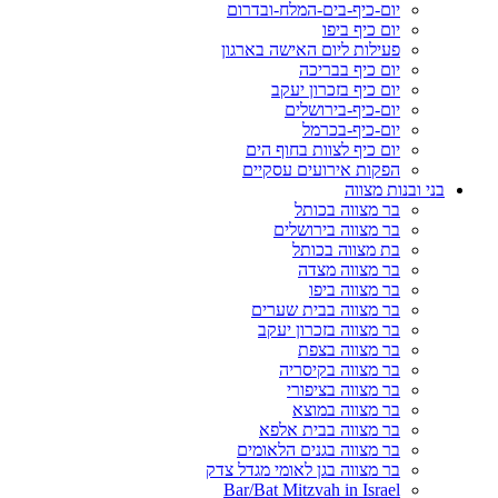
יום-כיף-בים-המלח-ובדרום
יום כיף ביפו
פעילות ליום האישה בארגון
יום כיף בבריכה
יום כיף בזכרון יעקב
יום-כיף-בירושלים
יום-כיף-בכרמל
יום כיף לצוות בחוף הים
הפקות אירועים עסקיים
בני ובנות מצווה
בר מצווה בכותל
בר מצווה בירושלים
בת מצווה בכותל
בר מצווה מצדה
בר מצווה ביפו
בר מצווה בבית שערים
בר מצווה בזכרון יעקב
בר מצווה בצפת
בר מצווה בקיסריה
בר מצווה בציפורי
בר מצווה במוצא
בר מצווה בבית אלפא
בר מצווה בגנים הלאומים
בר מצווה בגן לאומי מגדל צדק
Bar/Bat Mitzvah in Israel