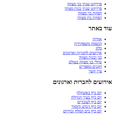
פרויקט שנתי בני מצווה
פרויקט שנתי בנות מצווה
הפקת בר מצווה
הפקת בת מצווה
עוד באתר
אודות
הגשמה משפחתית
בלוג
אירועים לחברות וארגונים
בני ובנות מצווה
טיולי בני מצווה בעולם
חוגגים מספרים
צרו קשר
אירועים לחברות וארגונים
יום כיף באשקלון
יום כיף בעיר הגדולה
יום כיף לעובדים
יום כיף גיבוש והומור
יום כיף בים המלח ובדרום