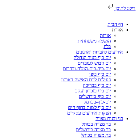
דילוג לתוכן
דף הבית
אודות
אודות
הגשמה משפחתית
בלוג
אירועים לחברות וארגונים
יום כיף בעיר הגדולה
יום גיבוש לעובדים
יום-כיף-בים-המלח-ובדרום
יום כיף ביפו
פעילות ליום האישה בארגון
יום כיף בבריכה
יום כיף בזכרון יעקב
יום-כיף-בירושלים
יום-כיף-בכרמל
יום כיף לצוות בחוף הים
הפקות אירועים עסקיים
בני ובנות מצווה
בר מצווה בכותל
בר מצווה בירושלים
בת מצווה בכותל