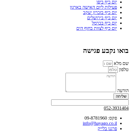
יום כיף ביפו
פעילות ליום האישה בארגון
יום כיף בזכרון יעקב
יום כיף בירושלים
יום כיף בכרמל
יום כיף לצוות בחוף הים
בואו נקבע פגישה
שם מלא
טלפון
הודעה
שליחה
052-3931404
פקס: 09-8781960
info@hayago.co.il
פרגנו בלייק