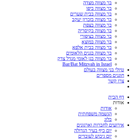
בר מצווה מצדה
בר מצווה ביפו
בר מצווה בבית שערים
בר מצווה בזכרון יעקב
בר מצווה בצפת
בר מצווה בקיסריה
בר מצווה בציפורי
בר מצווה במוצא
בר מצווה בבית אלפא
בר מצווה בגנים הלאומים
בר מצווה בגן לאומי מגדל צדק
Bar/Bat Mitzvah in Israel
טיולי בני מצווה בעולם
חוגגים מספרים
צרו קשר
דף הבית
אודות
אודות
הגשמה משפחתית
בלוג
אירועים לחברות וארגונים
יום כיף בעיר הגדולה
יום גיבוש לעובדים