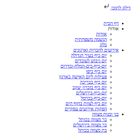
דילוג לתוכן
דף הבית
אודות
אודות
הגשמה משפחתית
בלוג
אירועים לחברות וארגונים
יום כיף בעיר הגדולה
יום גיבוש לעובדים
יום-כיף-בים-המלח-ובדרום
יום כיף ביפו
פעילות ליום האישה בארגון
יום כיף בבריכה
יום כיף בזכרון יעקב
יום-כיף-בירושלים
יום-כיף-בכרמל
יום כיף לצוות בחוף הים
הפקות אירועים עסקיים
בני ובנות מצווה
בר מצווה בכותל
בר מצווה בירושלים
בת מצווה בכותל