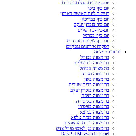
יום-כיף-בים-המלח-ובדרום
יום כיף ביפו
פעילות ליום האישה בארגון
יום כיף בבריכה
יום כיף בזכרון יעקב
יום-כיף-בירושלים
יום-כיף-בכרמל
יום כיף לצוות בחוף הים
הפקות אירועים עסקיים
בני ובנות מצווה
בר מצווה בכותל
בר מצווה בירושלים
בת מצווה בכותל
בר מצווה מצדה
בר מצווה ביפו
בר מצווה בבית שערים
בר מצווה בזכרון יעקב
בר מצווה בצפת
בר מצווה בקיסריה
בר מצווה בציפורי
בר מצווה במוצא
בר מצווה בבית אלפא
בר מצווה בגנים הלאומים
בר מצווה בגן לאומי מגדל צדק
Bar/Bat Mitzvah in Israel