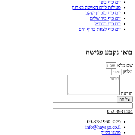
יום כיף ביפו
פעילות ליום האישה בארגון
יום כיף בזכרון יעקב
יום כיף בירושלים
יום כיף בכרמל
יום כיף לצוות בחוף הים
בואו נקבע פגישה
שם מלא
טלפון
הודעה
שליחה
052-3931404
פקס: 09-8781960
info@hayago.co.il
פרגנו בלייק