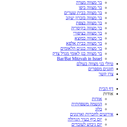
בר מצווה מצדה
בר מצווה ביפו
בר מצווה בבית שערים
בר מצווה בזכרון יעקב
בר מצווה בצפת
בר מצווה בקיסריה
בר מצווה בציפורי
בר מצווה במוצא
בר מצווה בבית אלפא
בר מצווה בגנים הלאומים
בר מצווה בגן לאומי מגדל צדק
Bar/Bat Mitzvah in Israel
טיולי בני מצווה בעולם
חוגגים מספרים
צרו קשר
דף הבית
אודות
אודות
הגשמה משפחתית
בלוג
אירועים לחברות וארגונים
יום כיף בעיר הגדולה
יום גיבוש לעובדים