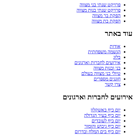
פרויקט שנתי בני מצווה
פרויקט שנתי בנות מצווה
הפקת בר מצווה
הפקת בת מצווה
עוד באתר
אודות
הגשמה משפחתית
בלוג
אירועים לחברות וארגונים
בני ובנות מצווה
טיולי בני מצווה בעולם
חוגגים מספרים
צרו קשר
אירועים לחברות וארגונים
יום כיף באשקלון
יום כיף בעיר הגדולה
יום כיף לעובדים
יום כיף גיבוש והומור
יום כיף בים המלח ובדרום