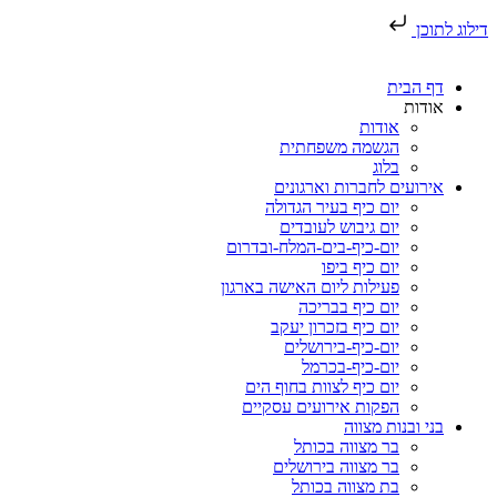
דילוג לתוכן
דף הבית
אודות
אודות
הגשמה משפחתית
בלוג
אירועים לחברות וארגונים
יום כיף בעיר הגדולה
יום גיבוש לעובדים
יום-כיף-בים-המלח-ובדרום
יום כיף ביפו
פעילות ליום האישה בארגון
יום כיף בבריכה
יום כיף בזכרון יעקב
יום-כיף-בירושלים
יום-כיף-בכרמל
יום כיף לצוות בחוף הים
הפקות אירועים עסקיים
בני ובנות מצווה
בר מצווה בכותל
בר מצווה בירושלים
בת מצווה בכותל