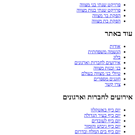
פרויקט שנתי בני מצווה
פרויקט שנתי בנות מצווה
הפקת בר מצווה
הפקת בת מצווה
עוד באתר
אודות
הגשמה משפחתית
בלוג
אירועים לחברות וארגונים
בני ובנות מצווה
טיולי בני מצווה בעולם
חוגגים מספרים
צרו קשר
אירועים לחברות וארגונים
יום כיף באשקלון
יום כיף בעיר הגדולה
יום כיף לעובדים
יום כיף גיבוש והומור
יום כיף בים המלח ובדרום