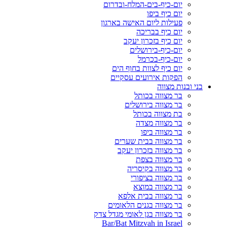
יום-כיף-בים-המלח-ובדרום
יום כיף ביפו
פעילות ליום האישה בארגון
יום כיף בבריכה
יום כיף בזכרון יעקב
יום-כיף-בירושלים
יום-כיף-בכרמל
יום כיף לצוות בחוף הים
הפקות אירועים עסקיים
בני ובנות מצווה
בר מצווה בכותל
בר מצווה בירושלים
בת מצווה בכותל
בר מצווה מצדה
בר מצווה ביפו
בר מצווה בבית שערים
בר מצווה בזכרון יעקב
בר מצווה בצפת
בר מצווה בקיסריה
בר מצווה בציפורי
בר מצווה במוצא
בר מצווה בבית אלפא
בר מצווה בגנים הלאומים
בר מצווה בגן לאומי מגדל צדק
Bar/Bat Mitzvah in Israel