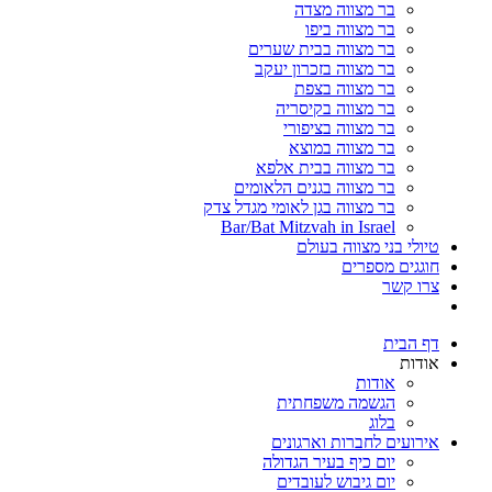
בר מצווה מצדה
בר מצווה ביפו
בר מצווה בבית שערים
בר מצווה בזכרון יעקב
בר מצווה בצפת
בר מצווה בקיסריה
בר מצווה בציפורי
בר מצווה במוצא
בר מצווה בבית אלפא
בר מצווה בגנים הלאומים
בר מצווה בגן לאומי מגדל צדק
Bar/Bat Mitzvah in Israel
טיולי בני מצווה בעולם
חוגגים מספרים
צרו קשר
דף הבית
אודות
אודות
הגשמה משפחתית
בלוג
אירועים לחברות וארגונים
יום כיף בעיר הגדולה
יום גיבוש לעובדים