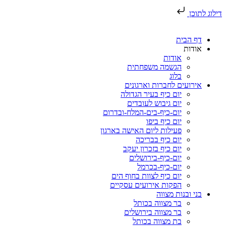
דילוג לתוכן
דף הבית
אודות
אודות
הגשמה משפחתית
בלוג
אירועים לחברות וארגונים
יום כיף בעיר הגדולה
יום גיבוש לעובדים
יום-כיף-בים-המלח-ובדרום
יום כיף ביפו
פעילות ליום האישה בארגון
יום כיף בבריכה
יום כיף בזכרון יעקב
יום-כיף-בירושלים
יום-כיף-בכרמל
יום כיף לצוות בחוף הים
הפקות אירועים עסקיים
בני ובנות מצווה
בר מצווה בכותל
בר מצווה בירושלים
בת מצווה בכותל