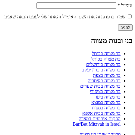
אימייל
*
שמור בדפדפן זה את השם, האימייל והאתר שלי לפעם הבאה שאגיב.
בני ובנות מצווה
בר מצווה בכותל
בת מצווה בכותל
בר מצווה בירושלים
בר מצווה בזכרון יעקב
בר מצווה בצפת
בר מצווה בקיסריה
בר מצווה בבית שערים
בר מצווה בציפורי
בר מצווה ביפו
בר מצווה במוצא
בר מצווה במצדה
בר מצווה בבית אלפא
הפקות אירועים במצדה
Bar/Bat Mitzvah in Israel
פרויקט שנתי בני מצווה