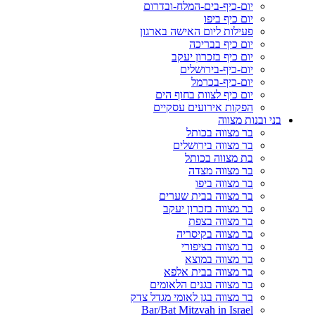
יום-כיף-בים-המלח-ובדרום
יום כיף ביפו
פעילות ליום האישה בארגון
יום כיף בבריכה
יום כיף בזכרון יעקב
יום-כיף-בירושלים
יום-כיף-בכרמל
יום כיף לצוות בחוף הים
הפקות אירועים עסקיים
בני ובנות מצווה
בר מצווה בכותל
בר מצווה בירושלים
בת מצווה בכותל
בר מצווה מצדה
בר מצווה ביפו
בר מצווה בבית שערים
בר מצווה בזכרון יעקב
בר מצווה בצפת
בר מצווה בקיסריה
בר מצווה בציפורי
בר מצווה במוצא
בר מצווה בבית אלפא
בר מצווה בגנים הלאומים
בר מצווה בגן לאומי מגדל צדק
Bar/Bat Mitzvah in Israel