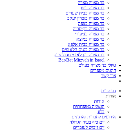
בר מצווה מצדה
בר מצווה ביפו
בר מצווה בבית שערים
בר מצווה בזכרון יעקב
בר מצווה בצפת
בר מצווה בקיסריה
בר מצווה בציפורי
בר מצווה במוצא
בר מצווה בבית אלפא
בר מצווה בגנים הלאומים
בר מצווה בגן לאומי מגדל צדק
Bar/Bat Mitzvah in Israel
טיולי בני מצווה בעולם
חוגגים מספרים
צרו קשר
דף הבית
אודות
אודות
הגשמה משפחתית
בלוג
אירועים לחברות וארגונים
יום כיף בעיר הגדולה
יום גיבוש לעובדים