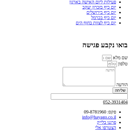
פעילות ליום האישה בארגון
יום כיף בזכרון יעקב
יום כיף בירושלים
יום כיף בכרמל
יום כיף לצוות בחוף הים
בואו נקבע פגישה
שם מלא
טלפון
הודעה
שליחה
052-3931404
פקס: 09-8781960
info@hayago.co.il
פרגנו בלייק
הצטרפו אלי