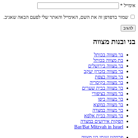
אימייל
*
שמור בדפדפן זה את השם, האימייל והאתר שלי לפעם הבאה שאגיב.
בני ובנות מצווה
בר מצווה בכותל
בת מצווה בכותל
בר מצווה בירושלים
בר מצווה בזכרון יעקב
בר מצווה בצפת
בר מצווה בקיסריה
בר מצווה בבית שערים
בר מצווה בציפורי
בר מצווה ביפו
בר מצווה במוצא
בר מצווה במצדה
בר מצווה בבית אלפא
הפקות אירועים במצדה
Bar/Bat Mitzvah in Israel
פרויקט שנתי בני מצווה