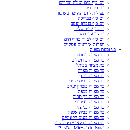
יום-כיף-בים-המלח-ובדרום
יום כיף ביפו
פעילות ליום האישה בארגון
יום כיף בבריכה
יום כיף בזכרון יעקב
יום-כיף-בירושלים
יום-כיף-בכרמל
יום כיף לצוות בחוף הים
הפקות אירועים עסקיים
בני ובנות מצווה
בר מצווה בכותל
בר מצווה בירושלים
בת מצווה בכותל
בר מצווה מצדה
בר מצווה ביפו
בר מצווה בבית שערים
בר מצווה בזכרון יעקב
בר מצווה בצפת
בר מצווה בקיסריה
בר מצווה בציפורי
בר מצווה במוצא
בר מצווה בבית אלפא
בר מצווה בגנים הלאומים
בר מצווה בגן לאומי מגדל צדק
Bar/Bat Mitzvah in Israel