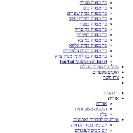
בר מצווה מצדה
בר מצווה ביפו
בר מצווה בבית שערים
בר מצווה בזכרון יעקב
בר מצווה בצפת
בר מצווה בקיסריה
בר מצווה בציפורי
בר מצווה במוצא
בר מצווה בבית אלפא
בר מצווה בגנים הלאומים
בר מצווה בגן לאומי מגדל צדק
Bar/Bat Mitzvah in Israel
טיולי בני מצווה בעולם
חוגגים מספרים
צרו קשר
דף הבית
אודות
אודות
הגשמה משפחתית
בלוג
אירועים לחברות וארגונים
יום כיף בעיר הגדולה
יום גיבוש לעובדים