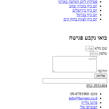
פעילות ליום האישה בארגון
יום כיף בזכרון יעקב
יום כיף בירושלים
יום כיף בכרמל
יום כיף לצוות בחוף הים
בואו נקבע פגישה
שם מלא
טלפון
הודעה
שליחה
052-3931404
פקס: 09-8781960
info@hayago.co.il
פרגנו בלייק
הצטרפו אלי