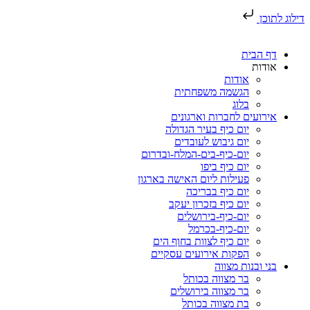
דילוג לתוכן
דף הבית
אודות
אודות
הגשמה משפחתית
בלוג
אירועים לחברות וארגונים
יום כיף בעיר הגדולה
יום גיבוש לעובדים
יום-כיף-בים-המלח-ובדרום
יום כיף ביפו
פעילות ליום האישה בארגון
יום כיף בבריכה
יום כיף בזכרון יעקב
יום-כיף-בירושלים
יום-כיף-בכרמל
יום כיף לצוות בחוף הים
הפקות אירועים עסקיים
בני ובנות מצווה
בר מצווה בכותל
בר מצווה בירושלים
בת מצווה בכותל