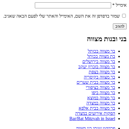
אימייל
*
שמור בדפדפן זה את השם, האימייל והאתר שלי לפעם הבאה שאגיב.
בני ובנות מצווה
בר מצווה בכותל
בת מצווה בכותל
בר מצווה בירושלים
בר מצווה בזכרון יעקב
בר מצווה בצפת
בר מצווה בקיסריה
בר מצווה בבית שערים
בר מצווה בציפורי
בר מצווה ביפו
בר מצווה במוצא
בר מצווה במצדה
בר מצווה בבית אלפא
הפקות אירועים במצדה
Bar/Bat Mitzvah in Israel
פרויקט שנתי בני מצווה