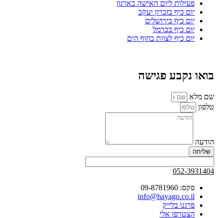
פעילות ליום האישה בארגון
יום כיף בזכרון יעקב
יום כיף בירושלים
יום כיף בכרמל
יום כיף לצוות בחוף הים
בואו נקבע פגישה
שם מלא
טלפון
הודעה
שליחה
052-3931404
פקס: 09-8781960
info@hayago.co.il
פרגנו בלייק
הצטרפו אלי