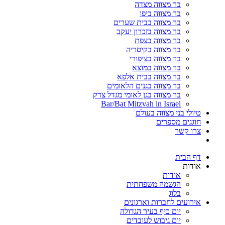
בר מצווה מצדה
בר מצווה ביפו
בר מצווה בבית שערים
בר מצווה בזכרון יעקב
בר מצווה בצפת
בר מצווה בקיסריה
בר מצווה בציפורי
בר מצווה במוצא
בר מצווה בבית אלפא
בר מצווה בגנים הלאומים
בר מצווה בגן לאומי מגדל צדק
Bar/Bat Mitzvah in Israel
טיולי בני מצווה בעולם
חוגגים מספרים
צרו קשר
דף הבית
אודות
אודות
הגשמה משפחתית
בלוג
אירועים לחברות וארגונים
יום כיף בעיר הגדולה
יום גיבוש לעובדים