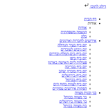
דילוג לתוכן
דף הבית
אודות
אודות
הגשמה משפחתית
בלוג
אירועים לחברות וארגונים
יום כיף בעיר הגדולה
יום גיבוש לעובדים
יום-כיף-בים-המלח-ובדרום
יום כיף ביפו
פעילות ליום האישה בארגון
יום כיף בבריכה
יום כיף בזכרון יעקב
יום-כיף-בירושלים
יום-כיף-בכרמל
יום כיף לצוות בחוף הים
הפקות אירועים עסקיים
בני ובנות מצווה
בר מצווה בכותל
בר מצווה בירושלים
בת מצווה בכותל