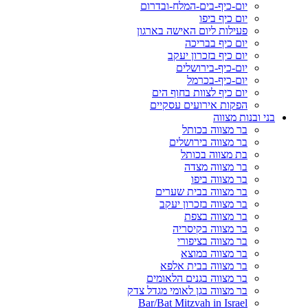
יום-כיף-בים-המלח-ובדרום
יום כיף ביפו
פעילות ליום האישה בארגון
יום כיף בבריכה
יום כיף בזכרון יעקב
יום-כיף-בירושלים
יום-כיף-בכרמל
יום כיף לצוות בחוף הים
הפקות אירועים עסקיים
בני ובנות מצווה
בר מצווה בכותל
בר מצווה בירושלים
בת מצווה בכותל
בר מצווה מצדה
בר מצווה ביפו
בר מצווה בבית שערים
בר מצווה בזכרון יעקב
בר מצווה בצפת
בר מצווה בקיסריה
בר מצווה בציפורי
בר מצווה במוצא
בר מצווה בבית אלפא
בר מצווה בגנים הלאומים
בר מצווה בגן לאומי מגדל צדק
Bar/Bat Mitzvah in Israel