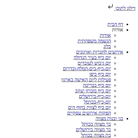
דילוג לתוכן
דף הבית
אודות
אודות
הגשמה משפחתית
בלוג
אירועים לחברות וארגונים
יום כיף בעיר הגדולה
יום גיבוש לעובדים
יום-כיף-בים-המלח-ובדרום
יום כיף ביפו
פעילות ליום האישה בארגון
יום כיף בבריכה
יום כיף בזכרון יעקב
יום-כיף-בירושלים
יום-כיף-בכרמל
יום כיף לצוות בחוף הים
הפקות אירועים עסקיים
בני ובנות מצווה
בר מצווה בכותל
בר מצווה בירושלים
בת מצווה בכותל