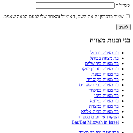
אימייל
*
שמור בדפדפן זה את השם, האימייל והאתר שלי לפעם הבאה שאגיב.
בני ובנות מצווה
בר מצווה בכותל
בת מצווה בכותל
בר מצווה בירושלים
בר מצווה בזכרון יעקב
בר מצווה בצפת
בר מצווה בקיסריה
בר מצווה בבית שערים
בר מצווה בציפורי
בר מצווה ביפו
בר מצווה במוצא
בר מצווה במצדה
בר מצווה בבית אלפא
הפקות אירועים במצדה
Bar/Bat Mitzvah in Israel
פרויקט שנתי בני מצווה