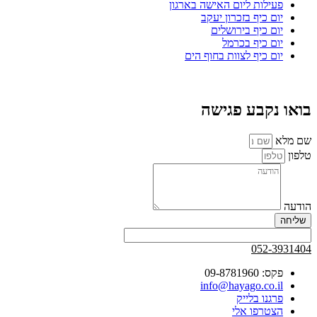
פעילות ליום האישה בארגון
יום כיף בזכרון יעקב
יום כיף בירושלים
יום כיף בכרמל
יום כיף לצוות בחוף הים
בואו נקבע פגישה
שם מלא
טלפון
הודעה
שליחה
052-3931404
פקס: 09-8781960
info@hayago.co.il
פרגנו בלייק
הצטרפו אלי