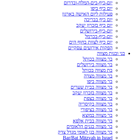
יום-כיף-בים-המלח-ובדרום
יום כיף ביפו
פעילות ליום האישה בארגון
יום כיף בבריכה
יום כיף בזכרון יעקב
יום-כיף-בירושלים
יום-כיף-בכרמל
יום כיף לצוות בחוף הים
הפקות אירועים עסקיים
בני ובנות מצווה
בר מצווה בכותל
בר מצווה בירושלים
בת מצווה בכותל
בר מצווה מצדה
בר מצווה ביפו
בר מצווה בבית שערים
בר מצווה בזכרון יעקב
בר מצווה בצפת
בר מצווה בקיסריה
בר מצווה בציפורי
בר מצווה במוצא
בר מצווה בבית אלפא
בר מצווה בגנים הלאומים
בר מצווה בגן לאומי מגדל צדק
Bar/Bat Mitzvah in Israel