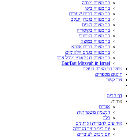
בר מצווה מצדה
בר מצווה ביפו
בר מצווה בבית שערים
בר מצווה בזכרון יעקב
בר מצווה בצפת
בר מצווה בקיסריה
בר מצווה בציפורי
בר מצווה במוצא
בר מצווה בבית אלפא
בר מצווה בגנים הלאומים
בר מצווה בגן לאומי מגדל צדק
Bar/Bat Mitzvah in Israel
טיולי בני מצווה בעולם
חוגגים מספרים
צרו קשר
דף הבית
אודות
אודות
הגשמה משפחתית
בלוג
אירועים לחברות וארגונים
יום כיף בעיר הגדולה
יום גיבוש לעובדים