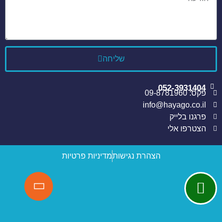
שליחה
052-3931404
פקס: 09-8781960
info@hayago.co.il
פרגנו בלייק
הצטרפו אלי
הצהרת נגישות
מדיניות פרטיות