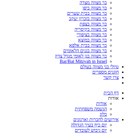
בר מצווה מצדה
בר מצווה ביפו
בר מצווה בבית שערים
בר מצווה בזכרון יעקב
בר מצווה בצפת
בר מצווה בקיסריה
בר מצווה בציפורי
בר מצווה במוצא
בר מצווה בבית אלפא
בר מצווה בגנים הלאומים
בר מצווה בגן לאומי מגדל צדק
Bar/Bat Mitzvah in Israel
טיולי בני מצווה בעולם
חוגגים מספרים
צרו קשר
דף הבית
אודות
אודות
הגשמה משפחתית
בלוג
אירועים לחברות וארגונים
יום כיף בעיר הגדולה
יום גיבוש לעובדים