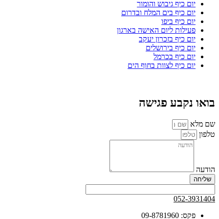
יום כיף גיבוש והומור
יום כיף בים המלח ובדרום
יום כיף ביפו
פעילות ליום האישה בארגון
יום כיף בזכרון יעקב
יום כיף בירושלים
יום כיף בכרמל
יום כיף לצוות בחוף הים
בואו נקבע פגישה
שם מלא
טלפון
הודעה
שליחה
052-3931404
פקס: 09-8781960