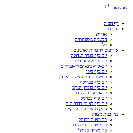
דילוג לתוכן
דף הבית
אודות
אודות
הגשמה משפחתית
בלוג
אירועים לחברות וארגונים
יום כיף בעיר הגדולה
יום גיבוש לעובדים
יום-כיף-בים-המלח-ובדרום
יום כיף ביפו
פעילות ליום האישה בארגון
יום כיף בבריכה
יום כיף בזכרון יעקב
יום-כיף-בירושלים
יום-כיף-בכרמל
יום כיף לצוות בחוף הים
הפקות אירועים עסקיים
בני ובנות מצווה
בר מצווה בכותל
בר מצווה בירושלים
בת מצווה בכותל