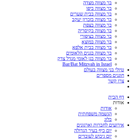
בר מצווה מצדה
בר מצווה ביפו
בר מצווה בבית שערים
בר מצווה בזכרון יעקב
בר מצווה בצפת
בר מצווה בקיסריה
בר מצווה בציפורי
בר מצווה במוצא
בר מצווה בבית אלפא
בר מצווה בגנים הלאומים
בר מצווה בגן לאומי מגדל צדק
Bar/Bat Mitzvah in Israel
טיולי בני מצווה בעולם
חוגגים מספרים
צרו קשר
דף הבית
אודות
אודות
הגשמה משפחתית
בלוג
אירועים לחברות וארגונים
יום כיף בעיר הגדולה
יום גיבוש לעובדים