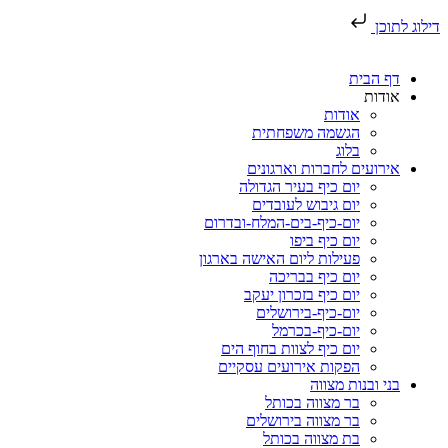
דילוג לתוכן
דף הבית
אודות
אודות
הגשמה משפחתית
בלוג
אירועים לחברות וארגונים
יום כיף בעיר הגדולה
יום גיבוש לעובדים
יום-כיף-בים-המלח-ובדרום
יום כיף ביפו
פעילות ליום האישה בארגון
יום כיף בבריכה
יום כיף בזכרון יעקב
יום-כיף-בירושלים
יום-כיף-בכרמל
יום כיף לצוות בחוף הים
הפקות אירועים עסקיים
בני ובנות מצווה
בר מצווה בכותל
בר מצווה בירושלים
בת מצווה בכותל