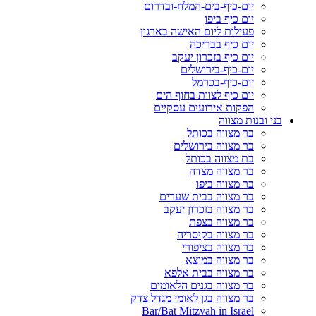
יום-כיף-בים-המלח-ובדרום
יום כיף ביפו
פעילות ליום האישה בארגון
יום כיף בבריכה
יום כיף בזכרון יעקב
יום-כיף-בירושלים
יום-כיף-בכרמל
יום כיף לצוות בחוף הים
הפקות אירועים עסקיים
בני ובנות מצווה
בר מצווה בכותל
בר מצווה בירושלים
בת מצווה בכותל
בר מצווה מצדה
בר מצווה ביפו
בר מצווה בבית שערים
בר מצווה בזכרון יעקב
בר מצווה בצפת
בר מצווה בקיסריה
בר מצווה בציפורי
בר מצווה במוצא
בר מצווה בבית אלפא
בר מצווה בגנים הלאומים
בר מצווה בגן לאומי מגדל צדק
Bar/Bat Mitzvah in Israel