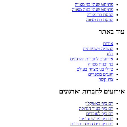
פרויקט שנתי בני מצווה
פרויקט שנתי בנות מצווה
הפקת בר מצווה
הפקת בת מצווה
עוד באתר
אודות
הגשמה משפחתית
בלוג
אירועים לחברות וארגונים
בני ובנות מצווה
טיולי בני מצווה בעולם
חוגגים מספרים
צרו קשר
אירועים לחברות וארגונים
יום כיף באשקלון
יום כיף בעיר הגדולה
יום כיף לעובדים
יום כיף גיבוש והומור
יום כיף בים המלח ובדרום