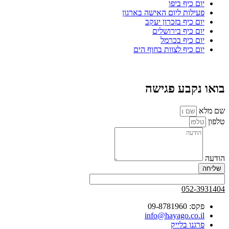
יום כיף ביפו
פעילות ליום האישה בארגון
יום כיף בזכרון יעקב
יום כיף בירושלים
יום כיף בכרמל
יום כיף לצוות בחוף הים
בואו נקבע פגישה
שם מלא
טלפון
הודעה
שליחה
052-3931404
פקס: 09-8781960
info@hayago.co.il
פרגנו בלייק