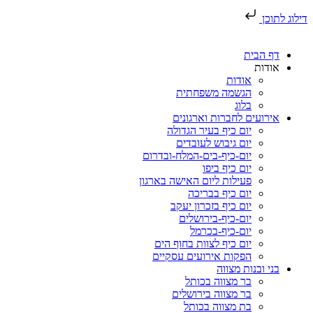
דילוג לתוכן
דף הבית
אודות
אודות
הגשמה משפחתית
בלוג
אירועים לחברות וארגונים
יום כיף בעיר הגדולה
יום גיבוש לעובדים
יום-כיף-בים-המלח-ובדרום
יום כיף ביפו
פעילות ליום האישה בארגון
יום כיף בבריכה
יום כיף בזכרון יעקב
יום-כיף-בירושלים
יום-כיף-בכרמל
יום כיף לצוות בחוף הים
הפקות אירועים עסקיים
בני ובנות מצווה
בר מצווה בכותל
בר מצווה בירושלים
בת מצווה בכותל