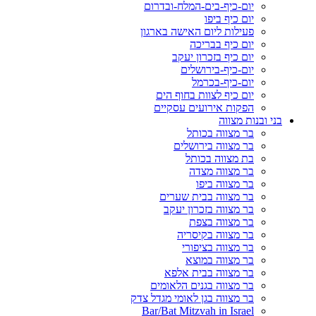
יום-כיף-בים-המלח-ובדרום
יום כיף ביפו
פעילות ליום האישה בארגון
יום כיף בבריכה
יום כיף בזכרון יעקב
יום-כיף-בירושלים
יום-כיף-בכרמל
יום כיף לצוות בחוף הים
הפקות אירועים עסקיים
בני ובנות מצווה
בר מצווה בכותל
בר מצווה בירושלים
בת מצווה בכותל
בר מצווה מצדה
בר מצווה ביפו
בר מצווה בבית שערים
בר מצווה בזכרון יעקב
בר מצווה בצפת
בר מצווה בקיסריה
בר מצווה בציפורי
בר מצווה במוצא
בר מצווה בבית אלפא
בר מצווה בגנים הלאומים
בר מצווה בגן לאומי מגדל צדק
Bar/Bat Mitzvah in Israel