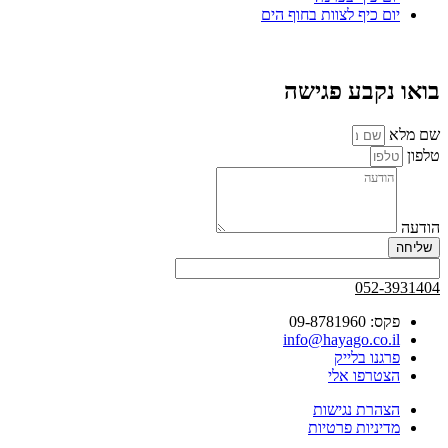
יום כיף לצוות בחוף הים
בואו נקבע פגישה
שם מלא
טלפון
הודעה
שליחה
052-3931404
פקס: 09-8781960
info@hayago.co.il
פרגנו בלייק
הצטרפו אלי
הצהרת נגישות
מדיניות פרטיות