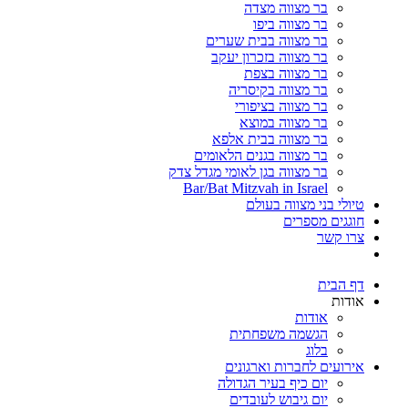
בר מצווה מצדה
בר מצווה ביפו
בר מצווה בבית שערים
בר מצווה בזכרון יעקב
בר מצווה בצפת
בר מצווה בקיסריה
בר מצווה בציפורי
בר מצווה במוצא
בר מצווה בבית אלפא
בר מצווה בגנים הלאומים
בר מצווה בגן לאומי מגדל צדק
Bar/Bat Mitzvah in Israel
טיולי בני מצווה בעולם
חוגגים מספרים
צרו קשר
דף הבית
אודות
אודות
הגשמה משפחתית
בלוג
אירועים לחברות וארגונים
יום כיף בעיר הגדולה
יום גיבוש לעובדים