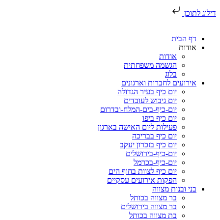
דילוג לתוכן
דף הבית
אודות
אודות
הגשמה משפחתית
בלוג
אירועים לחברות וארגונים
יום כיף בעיר הגדולה
יום גיבוש לעובדים
יום-כיף-בים-המלח-ובדרום
יום כיף ביפו
פעילות ליום האישה בארגון
יום כיף בבריכה
יום כיף בזכרון יעקב
יום-כיף-בירושלים
יום-כיף-בכרמל
יום כיף לצוות בחוף הים
הפקות אירועים עסקיים
בני ובנות מצווה
בר מצווה בכותל
בר מצווה בירושלים
בת מצווה בכותל