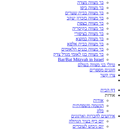
בר מצווה מצדה
בר מצווה ביפו
בר מצווה בבית שערים
בר מצווה בזכרון יעקב
בר מצווה בצפת
בר מצווה בקיסריה
בר מצווה בציפורי
בר מצווה במוצא
בר מצווה בבית אלפא
בר מצווה בגנים הלאומים
בר מצווה בגן לאומי מגדל צדק
Bar/Bat Mitzvah in Israel
טיולי בני מצווה בעולם
חוגגים מספרים
צרו קשר
דף הבית
אודות
אודות
הגשמה משפחתית
בלוג
אירועים לחברות וארגונים
יום כיף בעיר הגדולה
יום גיבוש לעובדים