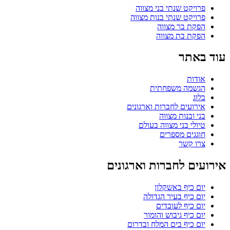
פרויקט שנתי בני מצווה
פרויקט שנתי בנות מצווה
הפקת בר מצווה
הפקת בת מצווה
עוד באתר
אודות
הגשמה משפחתית
בלוג
אירועים לחברות וארגונים
בני ובנות מצווה
טיולי בני מצווה בעולם
חוגגים מספרים
צרו קשר
אירועים לחברות וארגונים
יום כיף באשקלון
יום כיף בעיר הגדולה
יום כיף לעובדים
יום כיף גיבוש והומור
יום כיף בים המלח ובדרום