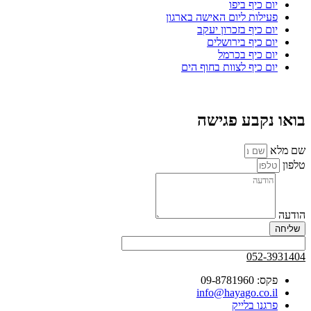
יום כיף ביפו
פעילות ליום האישה בארגון
יום כיף בזכרון יעקב
יום כיף בירושלים
יום כיף בכרמל
יום כיף לצוות בחוף הים
בואו נקבע פגישה
שם מלא
טלפון
הודעה
שליחה
052-3931404
פקס: 09-8781960
info@hayago.co.il
פרגנו בלייק