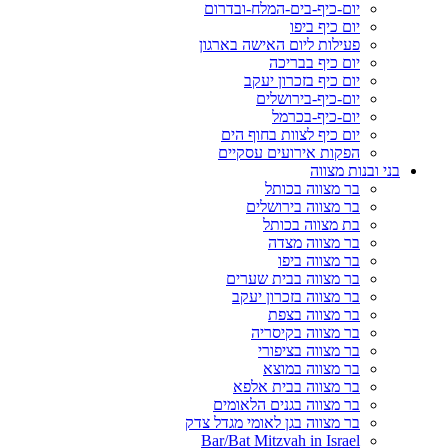
יום-כיף-בים-המלח-ובדרום
יום כיף ביפו
פעילות ליום האישה בארגון
יום כיף בבריכה
יום כיף בזכרון יעקב
יום-כיף-בירושלים
יום-כיף-בכרמל
יום כיף לצוות בחוף הים
הפקות אירועים עסקיים
בני ובנות מצווה
בר מצווה בכותל
בר מצווה בירושלים
בת מצווה בכותל
בר מצווה מצדה
בר מצווה ביפו
בר מצווה בבית שערים
בר מצווה בזכרון יעקב
בר מצווה בצפת
בר מצווה בקיסריה
בר מצווה בציפורי
בר מצווה במוצא
בר מצווה בבית אלפא
בר מצווה בגנים הלאומים
בר מצווה בגן לאומי מגדל צדק
Bar/Bat Mitzvah in Israel