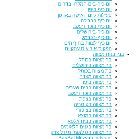
יום-כיף-בים-המלח-ובדרום
יום כיף ביפו
פעילות ליום האישה בארגון
יום כיף בבריכה
יום כיף בזכרון יעקב
יום-כיף-בירושלים
יום-כיף-בכרמל
יום כיף לצוות בחוף הים
הפקות אירועים עסקיים
בני ובנות מצווה
בר מצווה בכותל
בר מצווה בירושלים
בת מצווה בכותל
בר מצווה מצדה
בר מצווה ביפו
בר מצווה בבית שערים
בר מצווה בזכרון יעקב
בר מצווה בצפת
בר מצווה בקיסריה
בר מצווה בציפורי
בר מצווה במוצא
בר מצווה בבית אלפא
בר מצווה בגנים הלאומים
בר מצווה בגן לאומי מגדל צדק
Bar/Bat Mitzvah in Israel