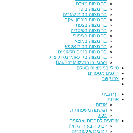
בר מצווה מצדה
בר מצווה ביפו
בר מצווה בבית שערים
בר מצווה בזכרון יעקב
בר מצווה בצפת
בר מצווה בקיסריה
בר מצווה בציפורי
בר מצווה במוצא
בר מצווה בבית אלפא
בר מצווה בגנים הלאומים
בר מצווה בגן לאומי מגדל צדק
Bar/Bat Mitzvah in Israel
טיולי בני מצווה בעולם
חוגגים מספרים
צרו קשר
דף הבית
אודות
אודות
הגשמה משפחתית
בלוג
אירועים לחברות וארגונים
יום כיף בעיר הגדולה
יום גיבוש לעובדים