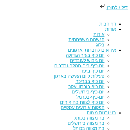
דילוג לתוכן
דף הבית
אודות
אודות
הגשמה משפחתית
בלוג
אירועים לחברות וארגונים
יום כיף בעיר הגדולה
יום גיבוש לעובדים
יום-כיף-בים-המלח-ובדרום
יום כיף ביפו
פעילות ליום האישה בארגון
יום כיף בבריכה
יום כיף בזכרון יעקב
יום-כיף-בירושלים
יום-כיף-בכרמל
יום כיף לצוות בחוף הים
הפקות אירועים עסקיים
בני ובנות מצווה
בר מצווה בכותל
בר מצווה בירושלים
בת מצווה בכותל