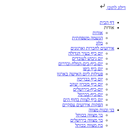
דילוג לתוכן
דף הבית
אודות
אודות
הגשמה משפחתית
בלוג
אירועים לחברות וארגונים
יום כיף בעיר הגדולה
יום גיבוש לעובדים
יום-כיף-בים-המלח-ובדרום
יום כיף ביפו
פעילות ליום האישה בארגון
יום כיף בבריכה
יום כיף בזכרון יעקב
יום-כיף-בירושלים
יום-כיף-בכרמל
יום כיף לצוות בחוף הים
הפקות אירועים עסקיים
בני ובנות מצווה
בר מצווה בכותל
בר מצווה בירושלים
בת מצווה בכותל