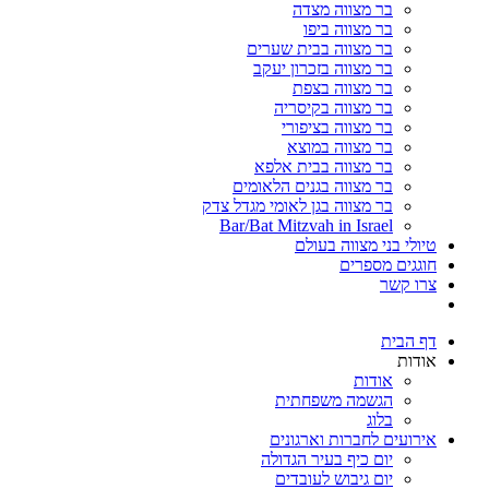
בר מצווה מצדה
בר מצווה ביפו
בר מצווה בבית שערים
בר מצווה בזכרון יעקב
בר מצווה בצפת
בר מצווה בקיסריה
בר מצווה בציפורי
בר מצווה במוצא
בר מצווה בבית אלפא
בר מצווה בגנים הלאומים
בר מצווה בגן לאומי מגדל צדק
Bar/Bat Mitzvah in Israel
טיולי בני מצווה בעולם
חוגגים מספרים
צרו קשר
דף הבית
אודות
אודות
הגשמה משפחתית
בלוג
אירועים לחברות וארגונים
יום כיף בעיר הגדולה
יום גיבוש לעובדים