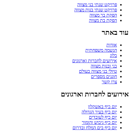
פרויקט שנתי בני מצווה
פרויקט שנתי בנות מצווה
הפקת בר מצווה
הפקת בת מצווה
עוד באתר
אודות
הגשמה משפחתית
בלוג
אירועים לחברות וארגונים
בני ובנות מצווה
טיולי בני מצווה בעולם
חוגגים מספרים
צרו קשר
אירועים לחברות וארגונים
יום כיף באשקלון
יום כיף בעיר הגדולה
יום כיף לעובדים
יום כיף גיבוש והומור
יום כיף בים המלח ובדרום