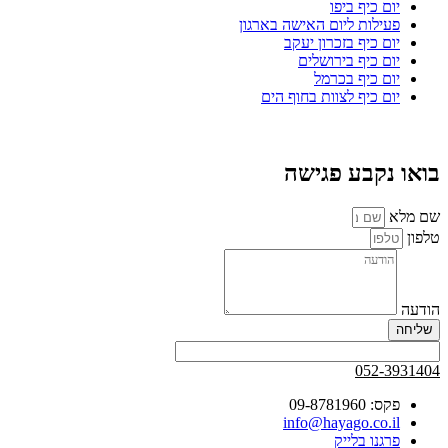
יום כיף ביפו
פעילות ליום האישה בארגון
יום כיף בזכרון יעקב
יום כיף בירושלים
יום כיף בכרמל
יום כיף לצוות בחוף הים
בואו נקבע פגישה
שם מלא
טלפון
הודעה
שליחה
052-3931404
פקס: 09-8781960
info@hayago.co.il
פרגנו בלייק