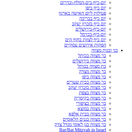
יום-כיף-בים-המלח-ובדרום
יום כיף ביפו
פעילות ליום האישה בארגון
יום כיף בבריכה
יום כיף בזכרון יעקב
יום-כיף-בירושלים
יום-כיף-בכרמל
יום כיף לצוות בחוף הים
הפקות אירועים עסקיים
בני ובנות מצווה
בר מצווה בכותל
בר מצווה בירושלים
בת מצווה בכותל
בר מצווה מצדה
בר מצווה ביפו
בר מצווה בבית שערים
בר מצווה בזכרון יעקב
בר מצווה בצפת
בר מצווה בקיסריה
בר מצווה בציפורי
בר מצווה במוצא
בר מצווה בבית אלפא
בר מצווה בגנים הלאומים
בר מצווה בגן לאומי מגדל צדק
Bar/Bat Mitzvah in Israel