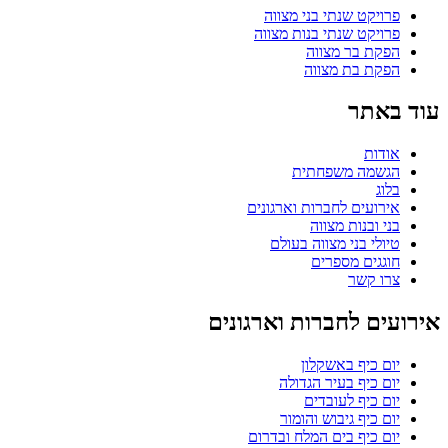
פרויקט שנתי בני מצווה
פרויקט שנתי בנות מצווה
הפקת בר מצווה
הפקת בת מצווה
עוד באתר
אודות
הגשמה משפחתית
בלוג
אירועים לחברות וארגונים
בני ובנות מצווה
טיולי בני מצווה בעולם
חוגגים מספרים
צרו קשר
אירועים לחברות וארגונים
יום כיף באשקלון
יום כיף בעיר הגדולה
יום כיף לעובדים
יום כיף גיבוש והומור
יום כיף בים המלח ובדרום