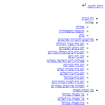
דילוג לתוכן
דף הבית
אודות
אודות
הגשמה משפחתית
בלוג
אירועים לחברות וארגונים
יום כיף בעיר הגדולה
יום גיבוש לעובדים
יום-כיף-בים-המלח-ובדרום
יום כיף ביפו
פעילות ליום האישה בארגון
יום כיף בבריכה
יום כיף בזכרון יעקב
יום-כיף-בירושלים
יום-כיף-בכרמל
יום כיף לצוות בחוף הים
הפקות אירועים עסקיים
בני ובנות מצווה
בר מצווה בכותל
בר מצווה בירושלים
בת מצווה בכותל