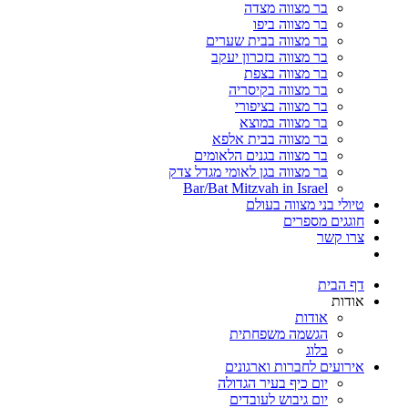
בר מצווה מצדה
בר מצווה ביפו
בר מצווה בבית שערים
בר מצווה בזכרון יעקב
בר מצווה בצפת
בר מצווה בקיסריה
בר מצווה בציפורי
בר מצווה במוצא
בר מצווה בבית אלפא
בר מצווה בגנים הלאומים
בר מצווה בגן לאומי מגדל צדק
Bar/Bat Mitzvah in Israel
טיולי בני מצווה בעולם
חוגגים מספרים
צרו קשר
דף הבית
אודות
אודות
הגשמה משפחתית
בלוג
אירועים לחברות וארגונים
יום כיף בעיר הגדולה
יום גיבוש לעובדים