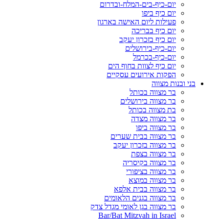
יום-כיף-בים-המלח-ובדרום
יום כיף ביפו
פעילות ליום האישה בארגון
יום כיף בבריכה
יום כיף בזכרון יעקב
יום-כיף-בירושלים
יום-כיף-בכרמל
יום כיף לצוות בחוף הים
הפקות אירועים עסקיים
בני ובנות מצווה
בר מצווה בכותל
בר מצווה בירושלים
בת מצווה בכותל
בר מצווה מצדה
בר מצווה ביפו
בר מצווה בבית שערים
בר מצווה בזכרון יעקב
בר מצווה בצפת
בר מצווה בקיסריה
בר מצווה בציפורי
בר מצווה במוצא
בר מצווה בבית אלפא
בר מצווה בגנים הלאומים
בר מצווה בגן לאומי מגדל צדק
Bar/Bat Mitzvah in Israel