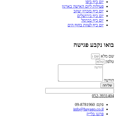
יום כיף ביפו
פעילות ליום האישה בארגון
יום כיף בזכרון יעקב
יום כיף בירושלים
יום כיף בכרמל
יום כיף לצוות בחוף הים
בואו נקבע פגישה
שם מלא
טלפון
הודעה
שליחה
052-3931404
פקס: 09-8781960
info@hayago.co.il
פרגנו בלייק