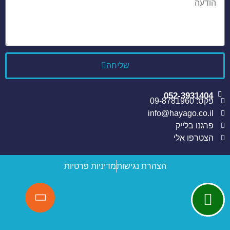
שליחה
052-3931404
פקס: 09-8781960
info@hayago.co.il
פרגנו בלייק
הצטרפו אלי
הצהרת נגישות
מדיניות פרטיות