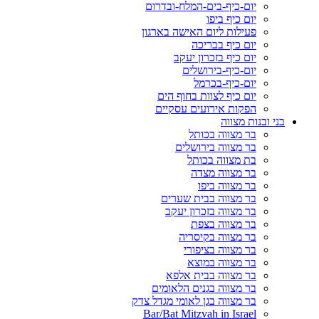
יום-כיף-בים-המלח-ובדרום
יום כיף ביפו
פעילות ליום האישה בארגון
יום כיף בבריכה
יום כיף בזכרון יעקב
יום-כיף-בירושלים
יום-כיף-בכרמל
יום כיף לצוות בחוף הים
הפקות אירועים עסקיים
בני ובנות מצווה
בר מצווה בכותל
בר מצווה בירושלים
בת מצווה בכותל
בר מצווה מצדה
בר מצווה ביפו
בר מצווה בבית שערים
בר מצווה בזכרון יעקב
בר מצווה בצפת
בר מצווה בקיסריה
בר מצווה בציפורי
בר מצווה במוצא
בר מצווה בבית אלפא
בר מצווה בגנים הלאומים
בר מצווה בגן לאומי מגדל צדק
Bar/Bat Mitzvah in Israel