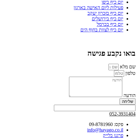
יום כיף ביפו
פעילות ליום האישה בארגון
יום כיף בזכרון יעקב
יום כיף בירושלים
יום כיף בכרמל
יום כיף לצוות בחוף הים
בואו נקבע פגישה
שם מלא
טלפון
הודעה
שליחה
052-3931404
פקס: 09-8781960
info@hayago.co.il
פרגנו בלייק