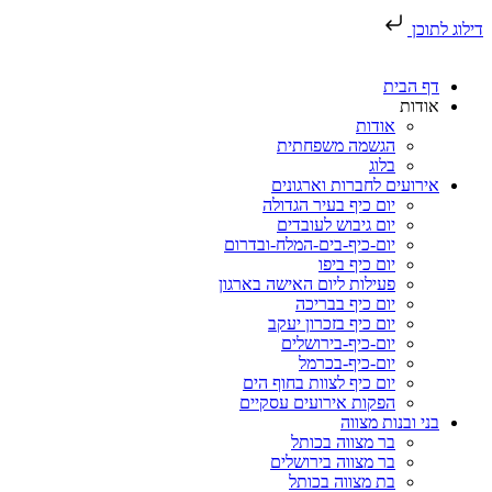
דילוג לתוכן
דף הבית
אודות
אודות
הגשמה משפחתית
בלוג
אירועים לחברות וארגונים
יום כיף בעיר הגדולה
יום גיבוש לעובדים
יום-כיף-בים-המלח-ובדרום
יום כיף ביפו
פעילות ליום האישה בארגון
יום כיף בבריכה
יום כיף בזכרון יעקב
יום-כיף-בירושלים
יום-כיף-בכרמל
יום כיף לצוות בחוף הים
הפקות אירועים עסקיים
בני ובנות מצווה
בר מצווה בכותל
בר מצווה בירושלים
בת מצווה בכותל