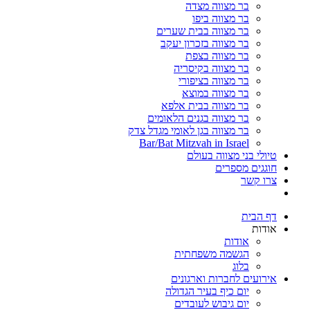
בר מצווה מצדה
בר מצווה ביפו
בר מצווה בבית שערים
בר מצווה בזכרון יעקב
בר מצווה בצפת
בר מצווה בקיסריה
בר מצווה בציפורי
בר מצווה במוצא
בר מצווה בבית אלפא
בר מצווה בגנים הלאומים
בר מצווה בגן לאומי מגדל צדק
Bar/Bat Mitzvah in Israel
טיולי בני מצווה בעולם
חוגגים מספרים
צרו קשר
דף הבית
אודות
אודות
הגשמה משפחתית
בלוג
אירועים לחברות וארגונים
יום כיף בעיר הגדולה
יום גיבוש לעובדים