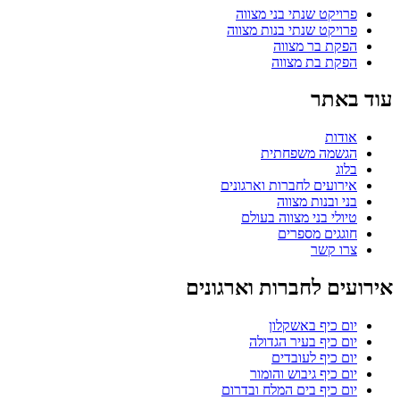
פרויקט שנתי בני מצווה
פרויקט שנתי בנות מצווה
הפקת בר מצווה
הפקת בת מצווה
עוד באתר
אודות
הגשמה משפחתית
בלוג
אירועים לחברות וארגונים
בני ובנות מצווה
טיולי בני מצווה בעולם
חוגגים מספרים
צרו קשר
אירועים לחברות וארגונים
יום כיף באשקלון
יום כיף בעיר הגדולה
יום כיף לעובדים
יום כיף גיבוש והומור
יום כיף בים המלח ובדרום