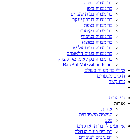
בר מצווה מצדה
בר מצווה ביפו
בר מצווה בבית שערים
בר מצווה בזכרון יעקב
בר מצווה בצפת
בר מצווה בקיסריה
בר מצווה בציפורי
בר מצווה במוצא
בר מצווה בבית אלפא
בר מצווה בגנים הלאומים
בר מצווה בגן לאומי מגדל צדק
Bar/Bat Mitzvah in Israel
טיולי בני מצווה בעולם
חוגגים מספרים
צרו קשר
דף הבית
אודות
אודות
הגשמה משפחתית
בלוג
אירועים לחברות וארגונים
יום כיף בעיר הגדולה
יום גיבוש לעובדים