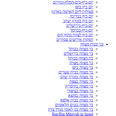
יום-כיף-בים-המלח-ובדרום
יום כיף ביפו
פעילות ליום האישה בארגון
יום כיף בבריכה
יום כיף בזכרון יעקב
יום-כיף-בירושלים
יום-כיף-בכרמל
יום כיף לצוות בחוף הים
הפקות אירועים עסקיים
בני ובנות מצווה
בר מצווה בכותל
בר מצווה בירושלים
בת מצווה בכותל
בר מצווה מצדה
בר מצווה ביפו
בר מצווה בבית שערים
בר מצווה בזכרון יעקב
בר מצווה בצפת
בר מצווה בקיסריה
בר מצווה בציפורי
בר מצווה במוצא
בר מצווה בבית אלפא
בר מצווה בגנים הלאומים
בר מצווה בגן לאומי מגדל צדק
Bar/Bat Mitzvah in Israel