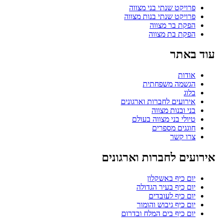
פרויקט שנתי בני מצווה
פרויקט שנתי בנות מצווה
הפקת בר מצווה
הפקת בת מצווה
עוד באתר
אודות
הגשמה משפחתית
בלוג
אירועים לחברות וארגונים
בני ובנות מצווה
טיולי בני מצווה בעולם
חוגגים מספרים
צרו קשר
אירועים לחברות וארגונים
יום כיף באשקלון
יום כיף בעיר הגדולה
יום כיף לעובדים
יום כיף גיבוש והומור
יום כיף בים המלח ובדרום