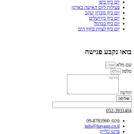
יום כיף ביפו
פעילות ליום האישה בארגון
יום כיף בזכרון יעקב
יום כיף בירושלים
יום כיף בכרמל
יום כיף לצוות בחוף הים
בואו נקבע פגישה
שם מלא
טלפון
הודעה
שליחה
052-3931404
פקס: 09-8781960
info@hayago.co.il
פרגנו בלייק