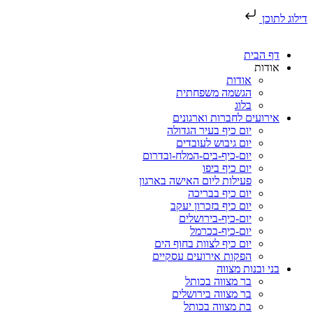
דילוג לתוכן
דף הבית
אודות
אודות
הגשמה משפחתית
בלוג
אירועים לחברות וארגונים
יום כיף בעיר הגדולה
יום גיבוש לעובדים
יום-כיף-בים-המלח-ובדרום
יום כיף ביפו
פעילות ליום האישה בארגון
יום כיף בבריכה
יום כיף בזכרון יעקב
יום-כיף-בירושלים
יום-כיף-בכרמל
יום כיף לצוות בחוף הים
הפקות אירועים עסקיים
בני ובנות מצווה
בר מצווה בכותל
בר מצווה בירושלים
בת מצווה בכותל