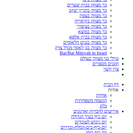
בר מצווה בבית שערים
בר מצווה בזכרון יעקב
בר מצווה בצפת
בר מצווה בקיסריה
בר מצווה בציפורי
בר מצווה במוצא
בר מצווה בבית אלפא
בר מצווה בגנים הלאומים
בר מצווה בגן לאומי מגדל צדק
Bar/Bat Mitzvah in Israel
טיולי בני מצווה בעולם
חוגגים מספרים
צרו קשר
דף הבית
אודות
אודות
הגשמה משפחתית
בלוג
אירועים לחברות וארגונים
יום כיף בעיר הגדולה
יום גיבוש לעובדים
יום-כיף-בים-המלח-ובדרום
יום כיף ביפו