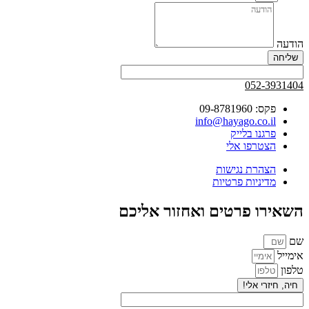
הודעה
שליחה
052-3931404
פקס: 09-8781960
info@hayago.co.il
פרגנו בלייק
הצטרפו אלי
הצהרת נגישות
מדיניות פרטיות
השאירו פרטים ואחזור אליכם
שם
אימייל
טלפון
חיה, חיזרי אלי!