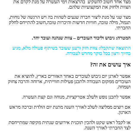
מצד אחד חשוב להשקיע בהרצאות וימי העשרה על מנת לקדם את
הצוות ולחזק את המקצועיות שלהם.
מצד שני על מנת ליצור חברה שנעים לשהות בה ויש הרגשה של נוחות,
תגמול, מילה טובה, חוויות חדשות והיכרות טובה,חשוב להתייחס לחלק
החברתי.
המטרה: גיבוש וליכוד העובדים – צוות שנהנה ועובד יחד.
התוצאה שתקבלו: צוות חזק ורענן שעובד בשיתוף פעולה מלא, מגיע
בחיוך ורצון בכל בוקר מחדש לעבודה.
איך עושים את זה?
אפשר לארגן יום גיבוש לעובדים באחד האזורים בארץ, להוציא את
העובדים ממקום העבודה ולתכנן פעילות חווייתית, ארוחה והרבה צחוק
ושמחה.
אפשר לתכנן נופש ולשלב אטרקציות, מנוחה וגם קצת העשרה.
אם רוצים ממליצה לשלב לאורך השנה מתנת יום הולדת וברכה מראש
הארגון.
או לקבל ראש שקט ולהכין תוכנית אירועים שנתית מקיפה שמתייחסת
לצד החברתי לאורך השנה.