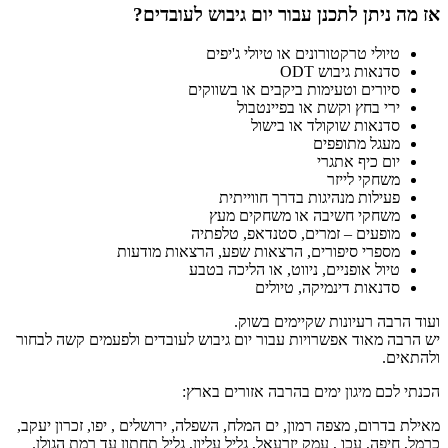
אז מה ניתן לתכנן עבור יום גיבוש לעובדים?
טיולי טרקטורונים או טיולי ג'יפים
סדנאות גיבוש ODT
סיורים וטעימות ביקבים או בשווקים
ירי בחץ וקשת או בפיינטבול
סדנאות שוקולד או בישול
מעגל מתופפים
יום כיף אתגרי
משחקי לייזר
פעילות מנהיגות בדרך חווייתית
משחקי חשיבה או משחקים מעץ
מופעים – זמרים, סטנדאפ, טלפתיה
מספרי סיפורים, הרצאות שפע, הרצאות מודעות
טיול אופניים, ניווט, או הליכה בטבע
סדנאות דינמיקה, טיולים
ועוד הרבה רעיונות שקיימים בשוק.
יש הרבה מאוד אפשרויות עבור יום גיבוש לעובדים ולפעמים קשה לבחור
ולהתאים.
הכנתי לכם מיגון ימים בהרבה אזורים בארץ:
מאילת בדרום, מצפה רמון, ים המלח, השפלה, ירושלים , יפו, זכרון יעקב,
כרמל, חיפה, עכו , עמק יזרעאל, גליל עליון, גליל תחתון עד רמת הגולן.