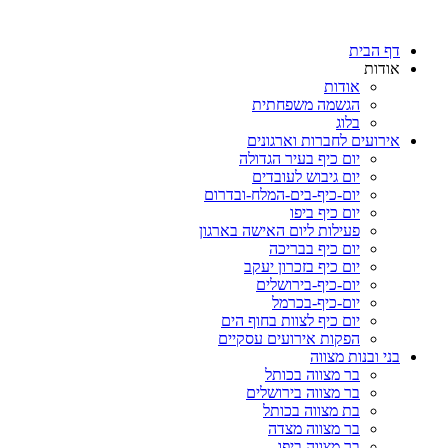
דף הבית
אודות
אודות
הגשמה משפחתית
בלוג
אירועים לחברות וארגונים
יום כיף בעיר הגדולה
יום גיבוש לעובדים
יום-כיף-בים-המלח-ובדרום
יום כיף ביפו
פעילות ליום האישה בארגון
יום כיף בבריכה
יום כיף בזכרון יעקב
יום-כיף-בירושלים
יום-כיף-בכרמל
יום כיף לצוות בחוף הים
הפקות אירועים עסקיים
בני ובנות מצווה
בר מצווה בכותל
בר מצווה בירושלים
בת מצווה בכותל
בר מצווה מצדה
בר מצווה ביפו